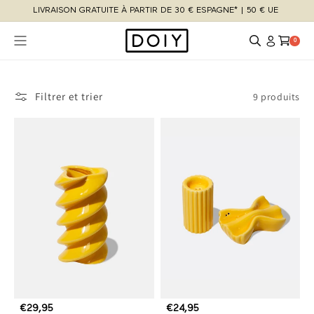
et
LIVRAISON GRATUITE À PARTIR DE 30 € ESPAGNE* | 50 € UE
passer
au
contenu
Connexion
Panier
0 article
0
Filtrer et trier
9 produits
P
€29,95
P
€24,95