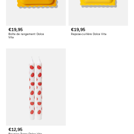
P
€19,95
P
€19,95
Boîte de rangement Dolce
Repose-cuillère Dolce Vita
r
r
Vita
i
i
x
x
h
h
a
a
b
b
i
i
t
t
u
u
e
e
l
l
P
€12,95