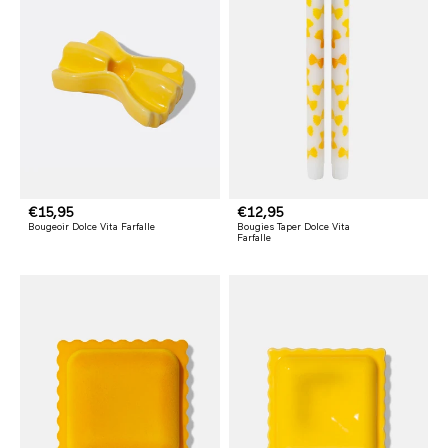
t
t
u
u
e
e
l
l
P
€15,95
P
€12,95
Bougeoir Dolce Vita Farfalle
Bougies Taper Dolce Vita
r
r
Farfalle
i
i
x
x
h
h
a
a
b
b
i
i
t
t
u
u
e
e
l
l