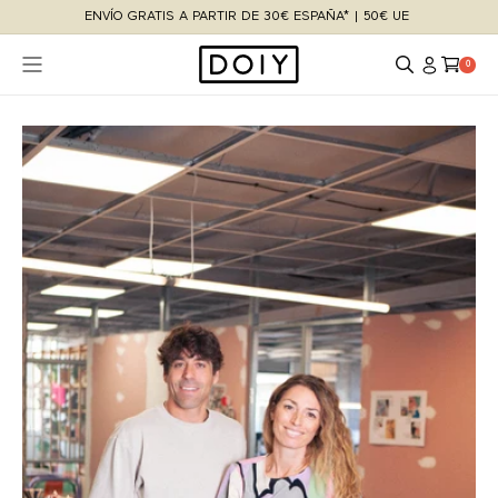
Ir
ENVÍO GRATIS A PARTIR DE 30€ ESPAÑA* | 50€ UE
directamente
al contenido
Iniciar
0
Carrito
0
sesión
artículos