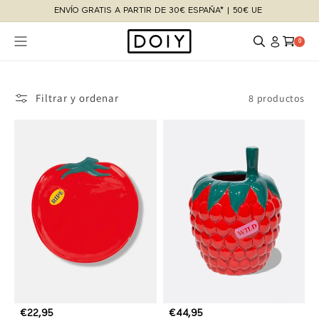
Ir
ENVÍO GRATIS A PARTIR DE 30€ ESPAÑA* | 50€ UE
directamente
al contenido
Iniciar
0
Carrito
0
sesión
artículos
Filtrar y ordenar
8 productos
P
€22,95
P
€44,95